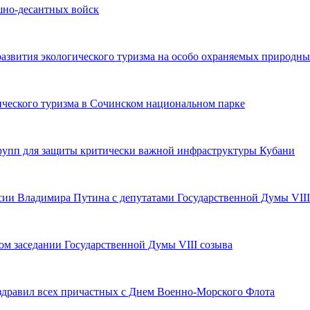
шно-десантных войск
азвития экологического туризма на особо охраняемых природны
ического туризма в Сочинском национальном парке
рупп для защиты критически важной инфраструктуры Кубани
сии Владимира Путина с депутатами Государственной Думы VIII
ом заседании Государственной Думы VIII созыва
оздравил всех причастных с Днем Военно-Морского Флота