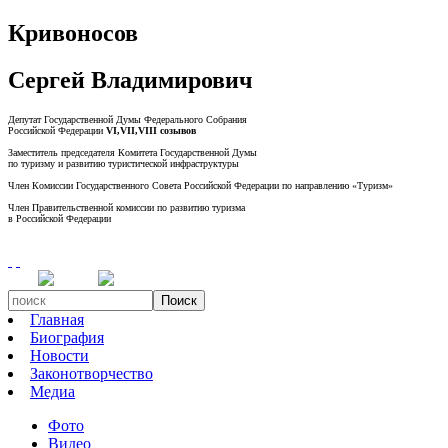
Кривоносов
Сергей Владимирович
Депутат Государственной Думы Федерального Собрания
Российской Федерации
VI,VII,VIII созывов
Заместитель председателя Комитета Государственной Думы
по туризму и развитию туристической инфраструктуры
Член Комиссии Государственного Совета Российской Федерации по направлению «Туризм»
Член Правительственной комиссии по развитию туризма
в Российской Федерации
Поиск
Главная
Биография
Новости
Законотворчество
Медиа
Фото
Видео