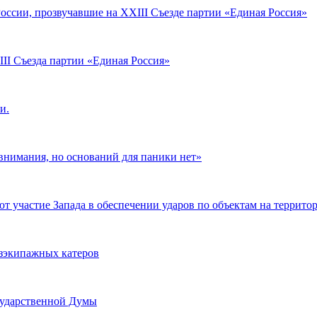
оссии, прозвучавшие на XXIII Съезде партии «Единая Россия»
II Съезда партии «Единая Россия»
и.
внимания, но оснований для паники нет»
участие Запада в обеспечении ударов по объектам на террито
езэкипажных катеров
сударственной Думы