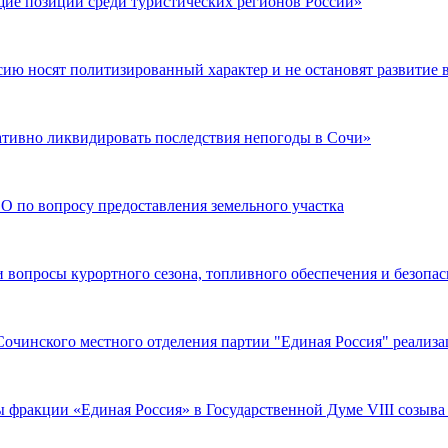
ие позиции среди туристических регионов России»
ию носят политизированный характер и не остановят развитие 
ативно ликвидировать последствия непогоды в Сочи»
 по вопросу предоставления земельного участка
 вопросы курортного сезона, топливного обеспечения и безопа
 Сочинского местного отделения партии "Единая Россия" реали
 фракции «Единая Россия» в Государственной Думе VIII созыва 