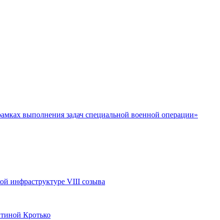
 рамках выполнения задач специальной военной операции»
ой инфраструктуре VIII созыва
нтиной Кротько