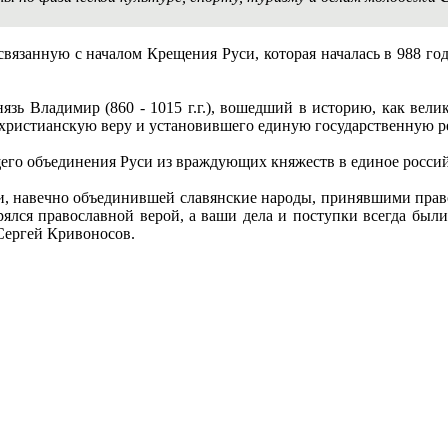
связанную с началом Крещения Руси, которая началась в 988 го
нязь Владимир (860 - 1015 г.г.), вошедший в историю, как вел
христианскую веру и установившего единую государственную р
го объединения Руси из враждующих княжеств в единое российс
си, навечно объединившей славянские народы, принявшими прав
рялся православной верой, а ваши дела и поступки всегда бы
 Сергей Кривоносов.