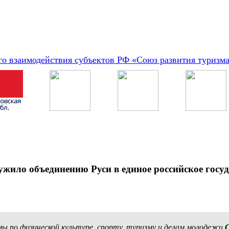
о взаимодействия субъектов РФ «Союз развития туризм
жило объединению Руси в единое российское госуд
 по физической культуре, спорту, туризму и делам молодежи
С