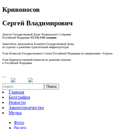
Кривоносов
Сергей Владимирович
Депутат Государственной Думы Федерального Собрания
Российской Федерации
VI,VII,VIII созывов
Заместитель председателя Комитета Государственной Думы
по туризму и развитию туристической инфраструктуры
Член Комиссии Государственного Совета Российской Федерации по направлению «Туризм»
Член Правительственной комиссии по развитию туризма
в Российской Федерации
Поиск
Главная
Биография
Новости
Законотворчество
Медиа
Фото
Видео