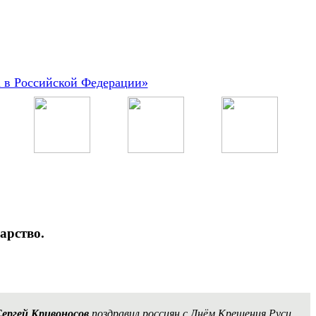
а в Российской Федерации»
арство.
ергей Кривоносов
поздравил россиян с Днём Крещения Руси.