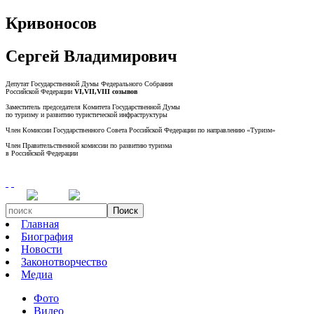
Кривоносов
Сергей Владимирович
Депутат Государственной Думы Федерального Собрания
Российской Федерации
VI,VII,VIII созывов
Заместитель председателя Комитета Государственной Думы
по туризму и развитию туристической инфраструктуры
Член Комиссии Государственного Совета Российской Федерации по направлению «Туризм»
Член Правительственной комиссии по развитию туризма
в Российской Федерации
Поиск
Главная
Биография
Новости
Законотворчество
Медиа
Фото
Видео