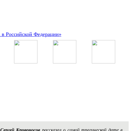
а в Российской Федерации»
ы
Сергей Кривоносов
рассказал о самой трагической дате в