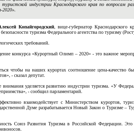
 туристской индустрии Краснодарского края по вопросам раз
-2020».
Алексей Копайгородский
, вице-губернатор Краснодарского 
 безопасности туризма Федерального агентства по туризму (Рос
логических требований.
ение конкурса «Курортный Олимп – 2020» - это важное меропр
ься чтобы на наших курортах соотношение цена-качество бы
в», - сказал депутат.
ше внимания уделяется развитию индустрии туризма. «У Федера
еприимства», - сообщил парламентарий.
фективно взаимодействует с Министерством курортов, туриз
дарственной Думе разрабатывается Новый Закон о Туризме – Ту
льность Союз Развития Туризма в Российской Федерации. Эт
ривоносов.