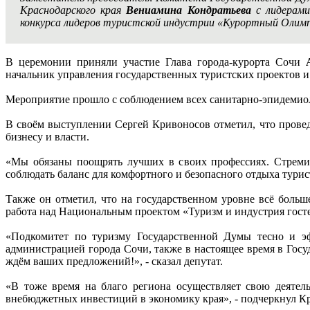
Краснодарского края
Вениамина Кондратьева
с лидерами
конкурса лидеров туристской индустрии «Курортный Олимп
В церемонии приняли участие Глава города-курорта Сочи
начальник управления государственных туристских проектов и
Мероприятие прошло с соблюдением всех санитарно-эпидемио
В своём выступлении Сергей Кривоносов отметил, что провед
бизнесу и власти.
«Мы обязаны поощрять лучших в своих профессиях. Стремит
соблюдать баланс для комфортного и безопасного отдыха туристо
Также он отметил, что на государственном уровне всё боль
работа над Национальным проектом «Туризм и индустрия гост
«Подкомитет по туризму Государственной Думы тесно и эф
администрацией города Сочи, также в настоящее время в Госу
ждём ваших предложений!», - сказал депутат.
«В тоже время на благо региона осуществляет свою деяте
внебюджетных инвестиций в экономику края», - подчеркнул К