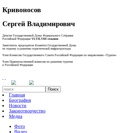
Кривоносов
Сергей Владимирович
Депутат Государственной Думы Федерального Собрания
Российской Федерации
VI,VII,VIII созывов
Заместитель председателя Комитета Государственной Думы
по туризму и развитию туристической инфраструктуры
Член Комиссии Государственного Совета Российской Федерации по направлению «Туризм»
Член Правительственной комиссии по развитию туризма
в Российской Федерации
Поиск
Главная
Биография
Новости
Законотворчество
Медиа
Фото
Видео