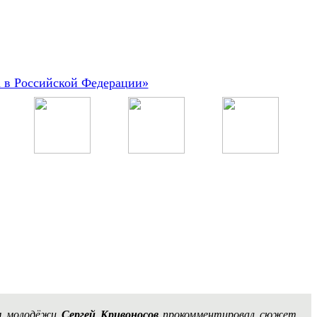
а в Российской Федерации»
ам молодёжи
Сергей Кривоносов
прокомментировал сюжет