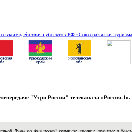
о взаимодействия субъектов РФ «Союз развития туризм
лепередаче "Утро России" телеканала «Россия-1».
енной Думы по физической культуре, спорту, туризму и дел