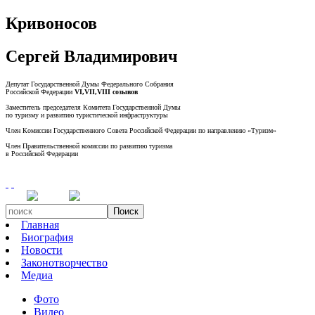
Кривоносов
Сергей Владимирович
Депутат Государственной Думы Федерального Собрания
Российской Федерации
VI,VII,VIII созывов
Заместитель председателя Комитета Государственной Думы
по туризму и развитию туристической инфраструктуры
Член Комиссии Государственного Совета Российской Федерации по направлению «Туризм»
Член Правительственной комиссии по развитию туризма
в Российской Федерации
Поиск
Главная
Биография
Новости
Законотворчество
Медиа
Фото
Видео