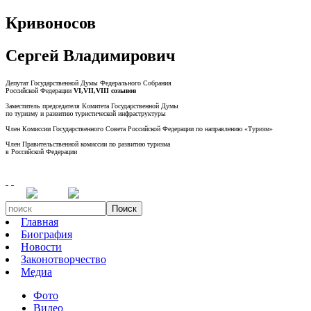
Кривоносов
Сергей Владимирович
Депутат Государственной Думы Федерального Собрания
Российской Федерации
VI,VII,VIII созывов
Заместитель председателя Комитета Государственной Думы
по туризму и развитию туристической инфраструктуры
Член Комиссии Государственного Совета Российской Федерации по направлению «Туризм»
Член Правительственной комиссии по развитию туризма
в Российской Федерации
Поиск
Главная
Биография
Новости
Законотворчество
Медиа
Фото
Видео