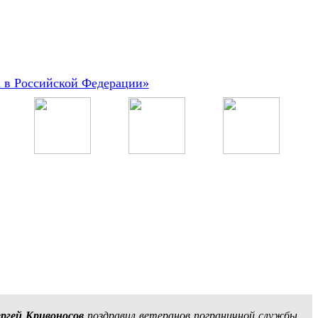
а в Российской Федерации»
ргей Кривоносов
поздравил ветеранов пограничной службы