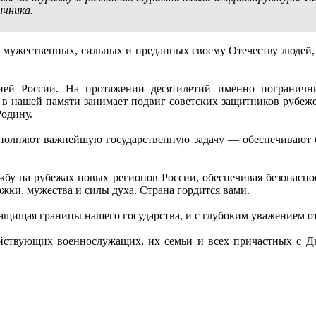
ичника.
 мужественных, сильных и преданных своему Отечеству людей, к
ией России. На протяжении десятилетий именно погранични
о в нашей памяти занимает подвиг советских защитников рубеж
Родину.
полняют важнейшую государственную задачу — обеспечивают бе
ужбу на рубежах новых регионов России, обеспечивая безопас
жки, мужества и силы духа. Страна гордится вами.
защищая границы нашего государства, и с глубоким уважением о
ствующих военнослужащих, их семьи и всех причастных с Дн