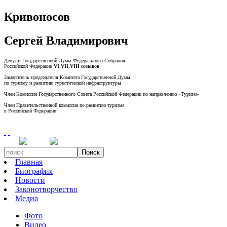
Кривоносов
Сергей Владимирович
Депутат Государственной Думы Федерального Собрания
Российской Федерации
VI,VII,VIII созывов
Заместитель председателя Комитета Государственной Думы
по туризму и развитию туристической инфраструктуры
Член Комиссии Государственного Совета Российской Федерации по направлению «Туризм»
Член Правительственной комиссии по развитию туризма
в Российской Федерации
Поиск
Главная
Биография
Новости
Законотворчество
Медиа
Фото
Видео