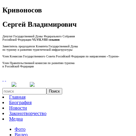
Кривоносов
Сергей Владимирович
Депутат Государственной Думы Федерального Собрания
Российской Федерации
VI,VII,VIII созывов
Заместитель председателя Комитета Государственной Думы
по туризму и развитию туристической инфраструктуры
Член Комиссии Государственного Совета Российской Федерации по направлению «Туризм»
Член Правительственной комиссии по развитию туризма
в Российской Федерации
Поиск
Главная
Биография
Новости
Законотворчество
Медиа
Фото
Видео