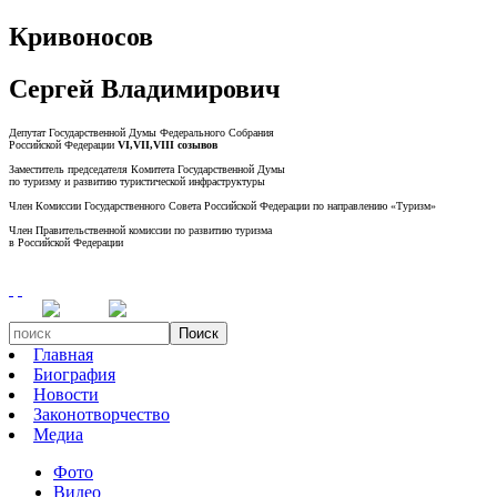
Кривоносов
Сергей Владимирович
Депутат Государственной Думы Федерального Собрания
Российской Федерации
VI,VII,VIII созывов
Заместитель председателя Комитета Государственной Думы
по туризму и развитию туристической инфраструктуры
Член Комиссии Государственного Совета Российской Федерации по направлению «Туризм»
Член Правительственной комиссии по развитию туризма
в Российской Федерации
Поиск
Главная
Биография
Новости
Законотворчество
Медиа
Фото
Видео