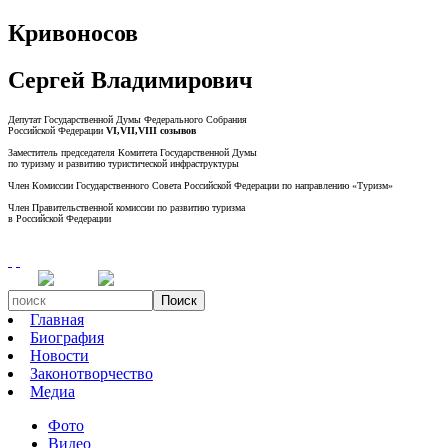
Кривоносов
Сергей Владимирович
Депутат Государственной Думы Федерального Собрания
Российской Федерации
VI,VII,VIII созывов
Заместитель председателя Комитета Государственной Думы
по туризму и развитию туристической инфраструктуры
Член Комиссии Государственного Совета Российской Федерации по направлению «Туризм»
Член Правительственной комиссии по развитию туризма
в Российской Федерации
Поиск
Главная
Биография
Новости
Законотворчество
Медиа
Фото
Видео