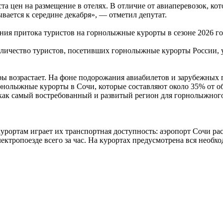
та цен на размещение в отелях. В отличие от авиаперевозок, к
вается к середине декабря», — отметил депутат.
ения притока туристов на горнолыжные курорты в сезоне 2026 го
, количество туристов, посетивших горнолыжные курорты России
ры возрастает. На фоне подорожания авиабилетов и зарубежных
нолыжные курорты в Сочи, которые составляют около 35% от о
 как самый востребованный и развитый регион для горнолыжног
урортам играет их транспортная доступность: аэропорт Сочи ра
ктропоезде всего за час. На курортах предусмотрена вся необх