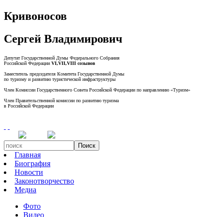
Кривоносов
Сергей Владимирович
Депутат Государственной Думы Федерального Собрания
Российской Федерации
VI,VII,VIII созывов
Заместитель председателя Комитета Государственной Думы
по туризму и развитию туристической инфраструктуры
Член Комиссии Государственного Совета Российской Федерации по направлению «Туризм»
Член Правительственной комиссии по развитию туризма
в Российской Федерации
Поиск
Главная
Биография
Новости
Законотворчество
Медиа
Фото
Видео