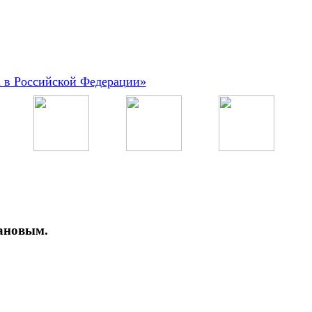
а в Российской Федерации»
хановым.