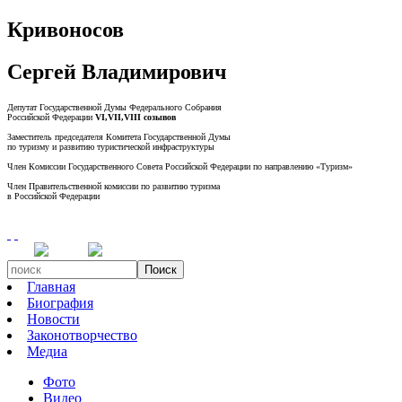
Кривоносов
Сергей Владимирович
Депутат Государственной Думы Федерального Собрания
Российской Федерации
VI,VII,VIII созывов
Заместитель председателя Комитета Государственной Думы
по туризму и развитию туристической инфраструктуры
Член Комиссии Государственного Совета Российской Федерации по направлению «Туризм»
Член Правительственной комиссии по развитию туризма
в Российской Федерации
Поиск
Главная
Биография
Новости
Законотворчество
Медиа
Фото
Видео