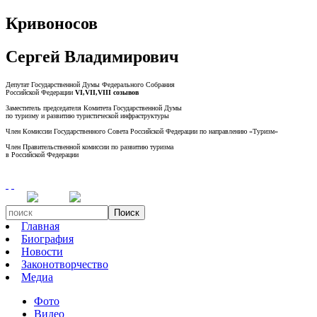
Кривоносов
Сергей Владимирович
Депутат Государственной Думы Федерального Собрания
Российской Федерации
VI,VII,VIII созывов
Заместитель председателя Комитета Государственной Думы
по туризму и развитию туристической инфраструктуры
Член Комиссии Государственного Совета Российской Федерации по направлению «Туризм»
Член Правительственной комиссии по развитию туризма
в Российской Федерации
Поиск
Главная
Биография
Новости
Законотворчество
Медиа
Фото
Видео