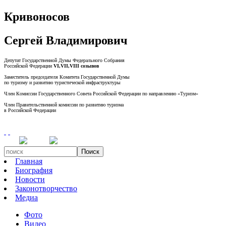
Кривоносов
Сергей Владимирович
Депутат Государственной Думы Федерального Собрания
Российской Федерации
VI,VII,VIII созывов
Заместитель председателя Комитета Государственной Думы
по туризму и развитию туристической инфраструктуры
Член Комиссии Государственного Совета Российской Федерации по направлению «Туризм»
Член Правительственной комиссии по развитию туризма
в Российской Федерации
Поиск
Главная
Биография
Новости
Законотворчество
Медиа
Фото
Видео