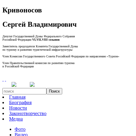
Кривоносов
Сергей Владимирович
Депутат Государственной Думы Федерального Собрания
Российской Федерации
VI,VII,VIII созывов
Заместитель председателя Комитета Государственной Думы
по туризму и развитию туристической инфраструктуры
Член Комиссии Государственного Совета Российской Федерации по направлению «Туризм»
Член Правительственной комиссии по развитию туризма
в Российской Федерации
Поиск
Главная
Биография
Новости
Законотворчество
Медиа
Фото
Видео