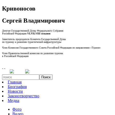
Кривоносов
Сергей Владимирович
Депутат Государственной Думы Федерального Собрания
Российской Федерации
VI,VII,VIII созывов
Заместитель председателя Комитета Государственной Думы
по туризму и развитию туристической инфраструктуры
Член Комиссии Государственного Совета Российской Федерации по направлению «Туризм»
Член Правительственной комиссии по развитию туризма
в Российской Федерации
Поиск
Главная
Биография
Новости
Законотворчество
Медиа
Фото
Видео