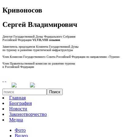
Кривоносов
Сергей Владимирович
Депутат Государственной Думы Федерального Собрания
Российской Федерации
VI,VII,VIII созывов
Заместитель председателя Комитета Государственной Думы
по туризму и развитию туристической инфраструктуры
Член Комиссии Государственного Совета Российской Федерации по направлению «Туризм»
Член Правительственной комиссии по развитию туризма
в Российской Федерации
Поиск
Главная
Биография
Новости
Законотворчество
Медиа
Фото
Видео