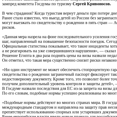
зампред комитета Госдумы по туризму
Сергей Кривоносов.
В чем страдания? Когда туристам вернут деньги при потере дн
Ранее стало известно, что выезд детей из России без загранпас
могут выезжать по свидетельству о рождении в пять стран —
рисков.
«Данная мера назрела на фоне последовательного усиления го
шаг, направленный на повышение безопасности поездок. Сегод
Официальная статистика показывает, что такие инциденты хот
а не реагировать на уже совершившиеся нарушения», — сказал
Решение Египта в два раза поднять цены на визы назвали нед
Он отметил, что такая мера существенно снизит риски незаконн
«Ни один инструмент не может обеспечить стопроцентную гара
свидетельства о рождении заграничный паспорт фиксирует так
недостоверному документу. Кроме того, это позволит более т
получим дополнительный уровень контроля и защиты детей», 
В Госдуме назвали последствия для ЕС из-за запрета на визы д
По его словам, подобные нормы успешно реализованы во мног
«Подобные нормы действуют во многих странах мира. В госуда
международным стандартом и направлена на защиту прав несо
препятствует использованию спорных или устаревших докумен
Ранее европейские власти ввели новые правила для российски