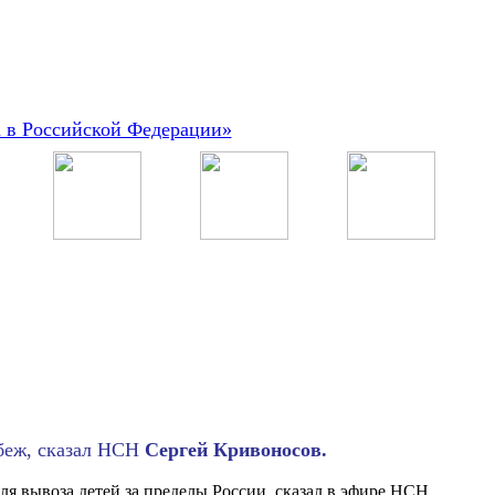
а в Российской Федерации»
убеж, сказал НСН
Сергей Кривоносов.
ля вывоза детей за пределы России, сказал в эфире НСН