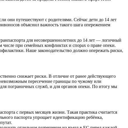
если они путешествуют с родителями. Сейчас дети до 14 лет
ривоносов объяснил важность такого шага опережением
агранпаспорта для несовершеннолетних до 14 лет — логичный
м числе при семейных конфликтах и спорах о праве опеки.
рофилактики. Наше законодательство должно опережать риски,
ственно снижает риски. В отличие от ранее действующего
ет невозможным пересечение границы по чужому или
для пограничных служб, и для органов опеки. По итогу мы
спорта с первых месяцев жизни. Такая практика считается
льного паспорта упрощает идентификацию ребёнка,
путат.
олучать отдельное разрешение на въезд в ЕС перед каждой