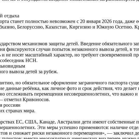
ей отдыха
порта станет полностью невозможен с 20 января 2026 года, даже 
 Абхазию, Белоруссию, Казахстан, Киргизию и Южную Осетию. К
сударством механизмов защиты детей. Введение обязательного з
ня фиксируются случаи попыток незаконного вывоза детей, в то
ь и не носят масштабный характер, но требуют своевременной п
 собеседник НСН.
альновидным
ого вывоза детей за рубеж.
нтию, но обязательное оформление заграничного паспорта суще
ие данные ребёнка, как личное фото и срок действия, что дела
очно отслеживать перемещения несовершеннолетних, что важно и 
— отметил Кривоносов.
ля россиян
их странах мира.
рствах ЕС, США, Канаде, Австралии дети имеют собственные па
вершеннолетних. Эти меры успешно применяются: наличие отде
тов и снижает риски незаконного перемещения», — заключил де
х туристов: вместо многократных шенгенских виз теперь нужно п