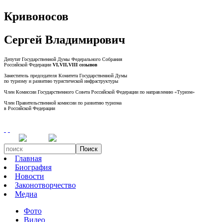
Кривоносов
Сергей Владимирович
Депутат Государственной Думы Федерального Собрания
Российской Федерации
VI,VII,VIII созывов
Заместитель председателя Комитета Государственной Думы
по туризму и развитию туристической инфраструктуры
Член Комиссии Государственного Совета Российской Федерации по направлению «Туризм»
Член Правительственной комиссии по развитию туризма
в Российской Федерации
Поиск
Главная
Биография
Новости
Законотворчество
Медиа
Фото
Видео