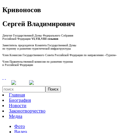
Кривоносов
Сергей Владимирович
Депутат Государственной Думы Федерального Собрания
Российской Федерации
VI,VII,VIII созывов
Заместитель председателя Комитета Государственной Думы
по туризму и развитию туристической инфраструктуры
Член Комиссии Государственного Совета Российской Федерации по направлению «Туризм»
Член Правительственной комиссии по развитию туризма
в Российской Федерации
Поиск
Главная
Биография
Новости
Законотворчество
Медиа
Фото
Видео