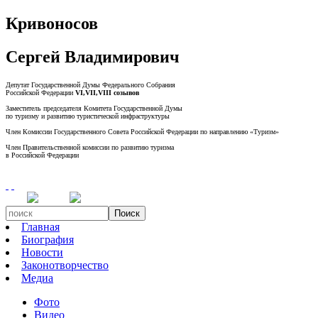
Кривоносов
Сергей Владимирович
Депутат Государственной Думы Федерального Собрания
Российской Федерации
VI,VII,VIII созывов
Заместитель председателя Комитета Государственной Думы
по туризму и развитию туристической инфраструктуры
Член Комиссии Государственного Совета Российской Федерации по направлению «Туризм»
Член Правительственной комиссии по развитию туризма
в Российской Федерации
Поиск
Главная
Биография
Новости
Законотворчество
Медиа
Фото
Видео