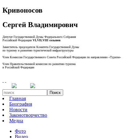
Кривоносов
Сергей Владимирович
Депутат Государственной Думы Федерального Собрания
Российской Федерации
VI,VII,VIII созывов
Заместитель председателя Комитета Государственной Думы
по туризму и развитию туристической инфраструктуры
Член Комиссии Государственного Совета Российской Федерации по направлению «Туризм»
Член Правительственной комиссии по развитию туризма
в Российской Федерации
Поиск
Главная
Биография
Новости
Законотворчество
Медиа
Фото
Видео