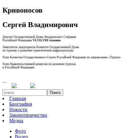
Кривоносов
Сергей Владимирович
Депутат Государственной Думы Федерального Собрания
Российской Федерации
VI,VII,VIII созывов
Заместитель председателя Комитета Государственной Думы
по туризму и развитию туристической инфраструктуры
Член Комиссии Государственного Совета Российской Федерации по направлению «Туризм»
Член Правительственной комиссии по развитию туризма
в Российской Федерации
Поиск
Главная
Биография
Новости
Законотворчество
Медиа
Фото
Видео