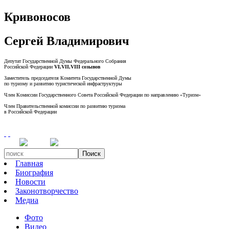
Кривоносов
Сергей Владимирович
Депутат Государственной Думы Федерального Собрания
Российской Федерации
VI,VII,VIII созывов
Заместитель председателя Комитета Государственной Думы
по туризму и развитию туристической инфраструктуры
Член Комиссии Государственного Совета Российской Федерации по направлению «Туризм»
Член Правительственной комиссии по развитию туризма
в Российской Федерации
Поиск
Главная
Биография
Новости
Законотворчество
Медиа
Фото
Видео